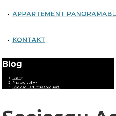
APPARTEMENT PANORAMABL
KONTAKT
Blog
Start
>
Photography
>
Sociosqu ad litora torquent