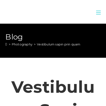
Blog
>
Photography
>
Vestibulum sapin prin quam
Vestibulu