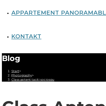
APPARTEMENT PANORAMABL
KONTAKT
Blog
Start
>
Photography
>
Class aptent taciti sociosqu